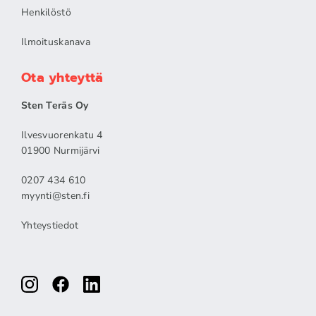
Henkilöstö
Ilmoituskanava
Ota yhteyttä
Sten Teräs Oy
Ilvesvuorenkatu 4
01900 Nurmijärvi
0207 434 610
myynti@sten.fi
Yhteystiedot