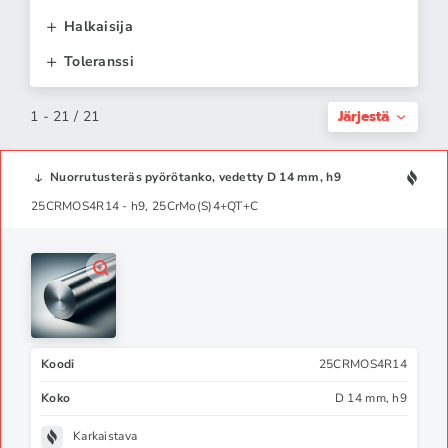
Halkaisija
Toleranssi
Järjestä
1 - 21 / 21
Nuorrutusteräs pyörötanko, vedetty D 14 mm, h9
25CRMOS4R14 - h9, 25CrMo(S)4+QT+C
Koodi
25CRMOS4R14
Koko
D 14 mm, h9
Karkaistava