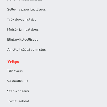
Sellu- ja paperiteollisuus
Työkaluvalmistajat
Metsä- ja maatalous
Elintarviketeollisuus
Ainetta lisäävä valmistus
Yritys
Tilinavaus
Vastuullisuus
Stén-konserni
Toimitusehdot