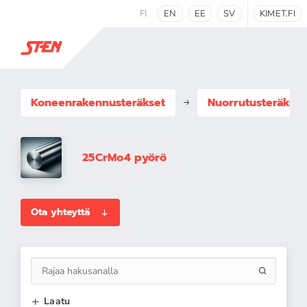
FI
EN
EE
SV
KIMET.FI
Koneenrakennus­teräkset
Nuorrutusteräkset
25CrMo4 pyörö
Ota yhteyttä
Laatu