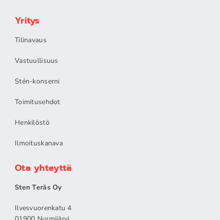
Yritys
Tilinavaus
Vastuullisuus
Stén-konserni
Toimitusehdot
Henkilöstö
Ilmoituskanava
Ota yhteyttä
Sten Teräs Oy
Ilvesvuorenkatu 4
01900 Nurmijärvi