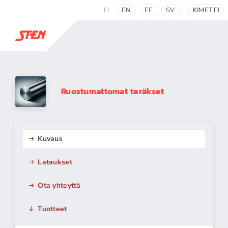
FI
EN
EE
SV
KIMET.FI
Ruostumattomat teräkset
Kuvaus
Lataukset
Ota yhteyttä
Tuotteet