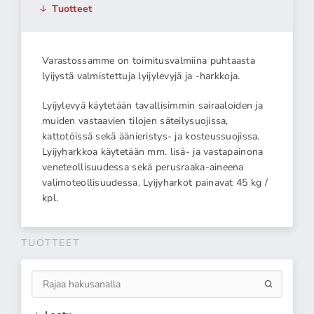
Tuotteet
Varastossamme on toimitusvalmiina puhtaasta
lyijystä valmistettuja lyijylevyjä ja -harkkoja.
Lyijylevyä käytetään tavallisimmin sairaaloiden ja
muiden vastaavien tilojen säteilysuojissa,
kattotöissä sekä äänieristys- ja kosteussuojissa.
Lyijyharkkoa käytetään mm. lisä- ja vastapainona
veneteollisuudessa sekä perusraaka-aineena
valimoteollisuudessa. Lyijyharkot painavat 45 kg /
kpl.
TUOTTEET