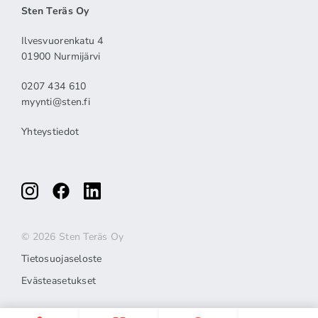
Sten Teräs Oy
Ilvesvuorenkatu 4
01900 Nurmijärvi
0207 434 610
myynti@sten.fi
Yhteystiedot
© 2026 Sten Teräs Oy
Tietosuojaseloste
Evästeasetukset