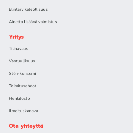
Elintarviketeollisuus
Ainetta lisäävä valmistus
Yritys
Tilinavaus
Vastuullisuus
Stén-konserni
Toimitusehdot
Henkilöstö
Ilmoituskanava
Ota yhteyttä