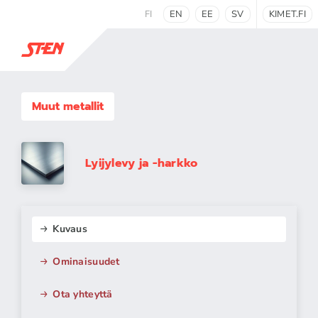
FI
EN
EE
SV
KIMET.FI
Muut metallit
Lyijylevy ja -harkko
Kuvaus
Ominaisuudet
Ota yhteyttä