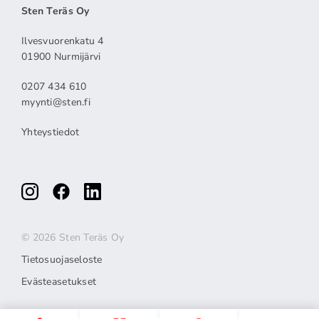
Sten Teräs Oy
Ilvesvuorenkatu 4
01900 Nurmijärvi
0207 434 610
myynti@sten.fi
Yhteystiedot
© 2026 Sten Teräs Oy
Tietosuojaseloste
Evästeasetukset