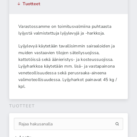
Tuotteet
Varastossamme on toimitusvalmiina puhtaasta
lyijystä valmistettuja lyijylevyjä ja -harkkoja.
Lyijylevyä käytetään tavallisimmin sairaaloiden ja
muiden vastaavien tilojen säteilysuojissa,
kattotöissä sekä äänieristys- ja kosteussuojissa.
Lyijyharkkoa käytetään mm. lisä- ja vastapainona
veneteollisuudessa sekä perusraaka-aineena
valimoteollisuudessa. Lyijyharkot painavat 45 kg /
kpl.
TUOTTEET