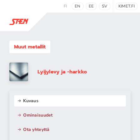
FI
EN
EE
SV
KIMET.FI
Muut metallit
Lyijylevy ja -harkko
Kuvaus
Ominaisuudet
Ota yhteyttä