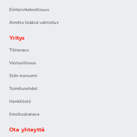
Elintarviketeollisuus
Ainetta lisäävä valmistus
Yritys
Tilinavaus
Vastuullisuus
Stén-konserni
Toimitusehdot
Henkilöstö
Ilmoituskanava
Ota yhteyttä