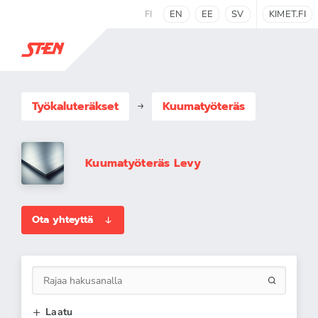
FI
EN
EE
SV
KIMET.FI
Työkaluteräkset
Kuumatyöteräs
Kuumatyöteräs Levy
Ota yhteyttä
Laatu