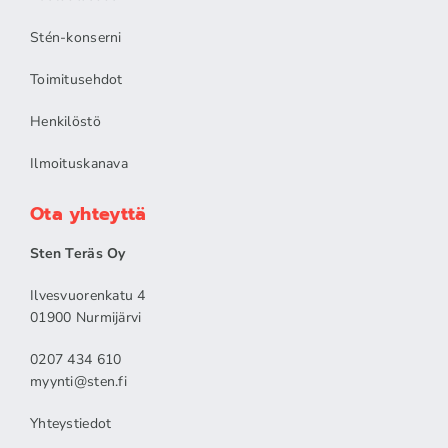
Stén-konserni
Toimitusehdot
Henkilöstö
Ilmoituskanava
Ota yhteyttä
Sten Teräs Oy
Ilvesvuorenkatu 4
01900 Nurmijärvi
0207 434 610
myynti@sten.fi
Yhteystiedot