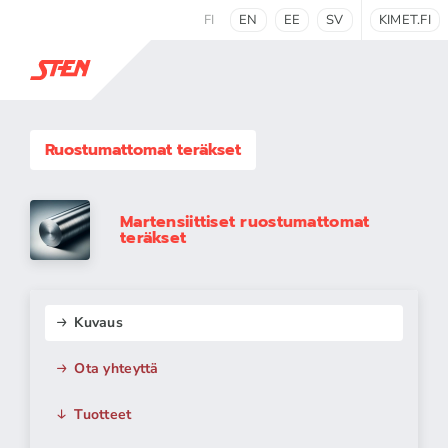
FI
EN
EE
SV
KIMET.FI
Ruostumattomat teräkset
Martensiittiset ruostumattomat
teräkset
Kuvaus
Ota yhteyttä
Tuotteet