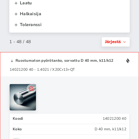
Laatu
Halkaisija
Toleranssi
Järjestä
1 - 48 / 48
Ruostumaton pyörötanko, sorvattu D 40 mm, k11/k12
14021200 40 - 1.4021 / X20Cr13+QT
Koodi
14021200 40
Koko
D 40 mm, k11/k12