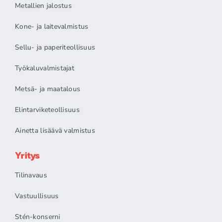
Metallien jalostus
Kone- ja laitevalmistus
Sellu- ja paperiteollisuus
Työkaluvalmistajat
Metsä- ja maatalous
Elintarviketeollisuus
Ainetta lisäävä valmistus
Yritys
Tilinavaus
Vastuullisuus
Stén-konserni