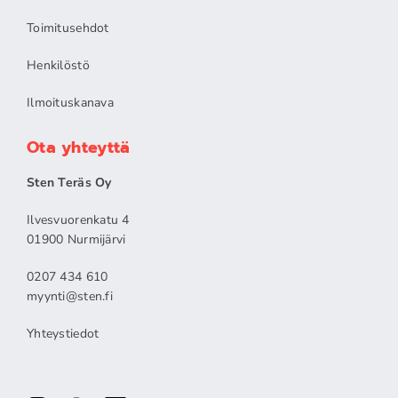
Toimitusehdot
Henkilöstö
Ilmoituskanava
Ota yhteyttä
Sten Teräs Oy
Ilvesvuorenkatu 4
01900 Nurmijärvi
0207 434 610
myynti@sten.fi
Yhteystiedot