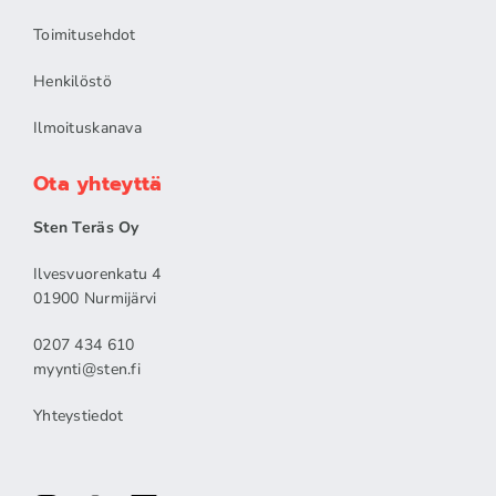
Toimitusehdot
Henkilöstö
Ilmoituskanava
Ota yhteyttä
Sten Teräs Oy
Ilvesvuorenkatu 4
01900 Nurmijärvi
0207 434 610
myynti@sten.fi
Yhteystiedot