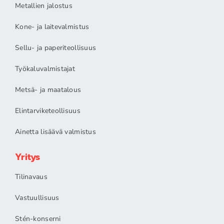
Metallien jalostus
Kone- ja laitevalmistus
Sellu- ja paperiteollisuus
Työkaluvalmistajat
Metsä- ja maatalous
Elintarviketeollisuus
Ainetta lisäävä valmistus
Yritys
Tilinavaus
Vastuullisuus
Stén-konserni