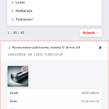
Laatu
Halkaisija
Toleranssi
Järjestä
1 - 48 / 48
Ruostumaton pyörötanko, vedetty D 16 mm, h9
1402120016 - h9, 1.4021 / X20Cr13+QT
Koodi
1402120016
Koko
D 16 mm, h9