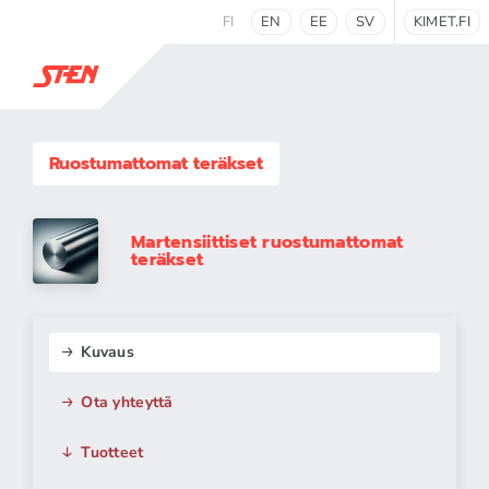
FI
EN
EE
SV
KIMET.FI
Ruostumattomat teräkset
Martensiittiset ruostumattomat
teräkset
Kuvaus
Ota yhteyttä
Tuotteet