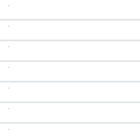
-
-
-
-
-
-
-