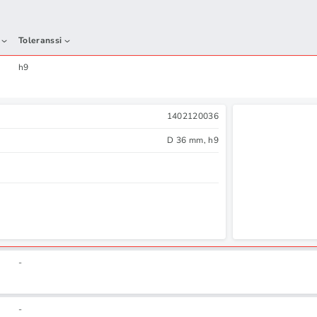
Toleranssi
h9
1402120036
D 36 mm, h9
-
-