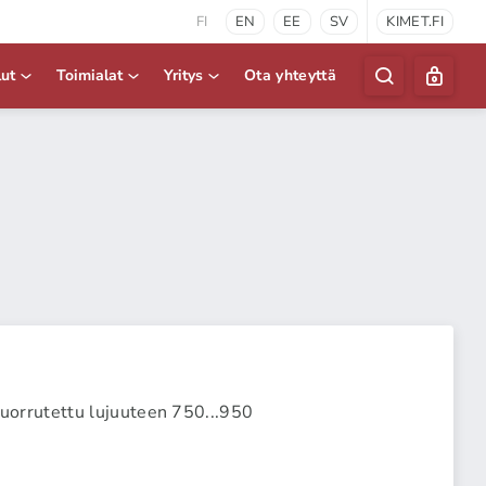
FI
EN
EE
SV
KIMET.FI
lut
Toimialat
Yritys
Ota yhteyttä
orrutettu lujuuteen 750...950