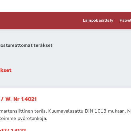
Lämpökäsittely
Palve
ruostumattomat teräkset
äkset
/ W. Nr 1.4021
artensiittinen teräs. Kuumavalssattu DIN 1013 mukaan. Nu
toimme pyörötankoja.
17/ 1.4122