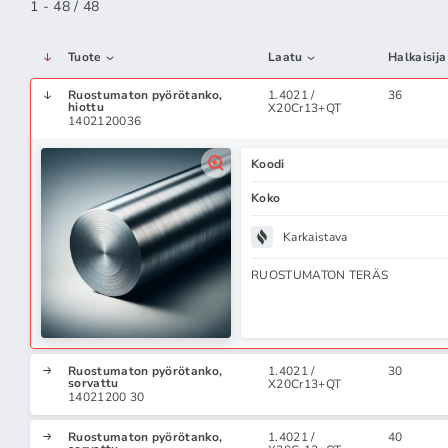
1 - 48 / 48
Tuote
Laatu
Halkaisija
Ruostumaton pyörötanko,
1.4021 /
36
hiottu
X20Cr13+QT
1402120036
Koodi
Koko
Karkaistava
RUOSTUMATON TERÄS
Ruostumaton pyörötanko,
1.4021 /
30
sorvattu
X20Cr13+QT
14021200 30
Ruostumaton pyörötanko,
1.4021 /
40