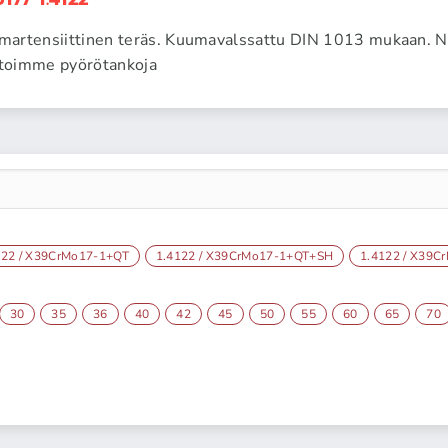
artensiittinen teräs. Kuumavalssattu DIN 1013 mukaan. Nu
toimme pyörötankoja
122 / X39CrMo17-1+QT
1.4122 / X39CrMo17-1+QT+SH
1.4122 / X39C
30
35
36
40
42
45
50
55
60
65
70