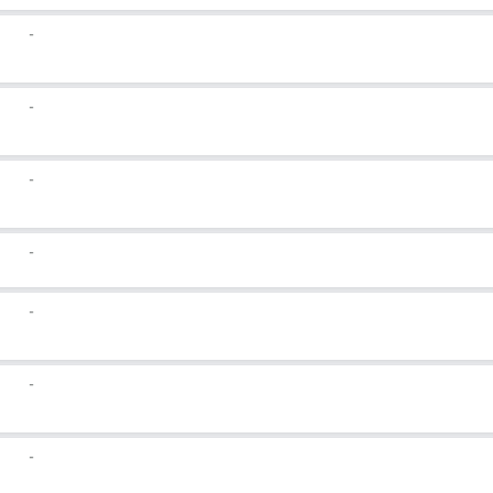
-
-
-
-
-
-
-