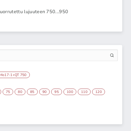
orrutettu lujuuteen 750...950
rMo17-1+QT 750
75
80
85
90
95
100
110
120