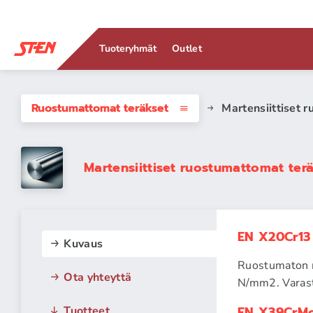
Tuoteryhmät
Outlet
Ruostumattomat teräkset
Martensiittiset 
Martensiittiset ruostumattomat ter
EN X20Cr13 
Kuvaus
Ruostumaton m
Ota yhteyttä
N/mm2. Varas
EN X39CrMo
Tuotteet