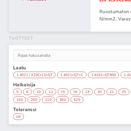
Ruostumaton m
N/mm2. Varas
TUOTTEET
Laatu
1.4021 / X20Cr13+QT
1.4021+QT+C
1.4021+QT800
1.4
Halkaisija
5
6
10
12
15
16
18
20
21
25
150
200
210
260
525
Toleranssi
h9