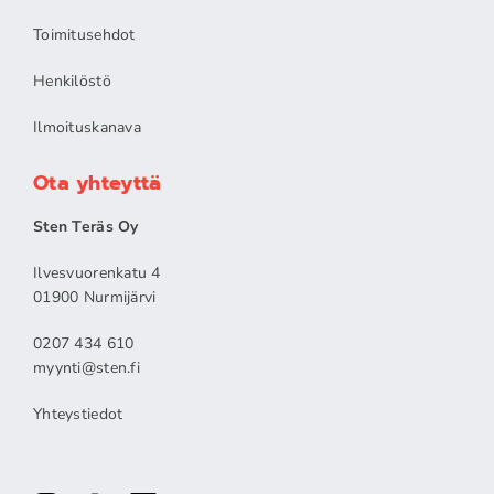
Toimitusehdot
Henkilöstö
Ilmoituskanava
Ota yhteyttä
Sten Teräs Oy
Ilvesvuorenkatu 4
01900 Nurmijärvi
0207 434 610
myynti@sten.fi
Yhteystiedot