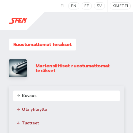
FI
EN
EE
SV
KIMET.FI
Ruostumattomat teräkset
Martensiittiset ruostumattomat
teräkset
Kuvaus
Ota yhteyttä
Tuotteet