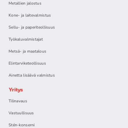
Metallien jalostus
Kone- ja laitevalmistus
Sellu- ja paperiteollisuus
Työkaluvalmistajat
Metsä- ja maatalous
Elintarviketeollisuus
Ainetta lisäävä valmistus
Yritys
Tilinavaus
Vastuullisuus
Stén-konserni