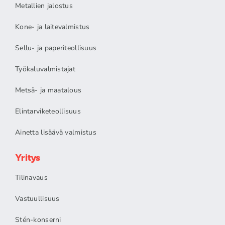
Metallien jalostus
Kone- ja laitevalmistus
Sellu- ja paperiteollisuus
Työkaluvalmistajat
Metsä- ja maatalous
Elintarviketeollisuus
Ainetta lisäävä valmistus
Yritys
Tilinavaus
Vastuullisuus
Stén-konserni