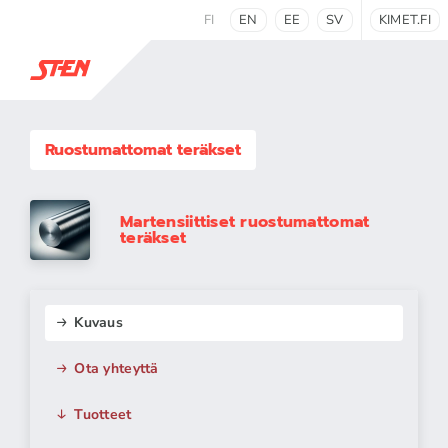
FI
EN
EE
SV
KIMET.FI
Ruostumattomat teräkset
Martensiittiset ruostumattomat
teräkset
Kuvaus
Ota yhteyttä
Tuotteet