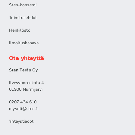
Stén-konserni
Toimitusehdot
Henkilöstö
Ilmoituskanava
Ota yhteyttä
Sten Teräs Oy
Ilvesvuorenkatu 4
01900 Nurmijärvi
0207 434 610
myynti@sten.fi
Yhteystiedot