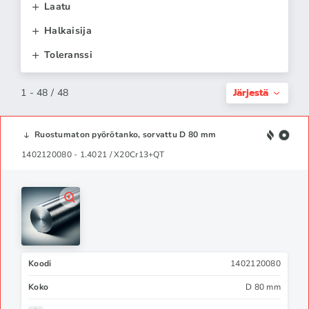
Laatu
Halkaisija
Toleranssi
Järjestä
1 - 48 / 48
Ruostumaton pyörötanko, sorvattu D 80 mm
1402120080 - 1.4021 / X20Cr13+QT
Koodi
1402120080
Koko
D 80 mm