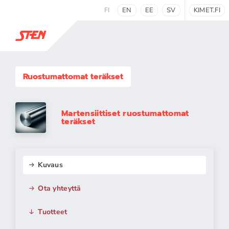
FI
EN
EE
SV
KIMET.FI
Ruostumattomat teräkset
Martensiittiset ruostumattomat
teräkset
Kuvaus
Ota yhteyttä
Tuotteet