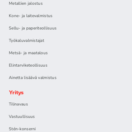
Metallien jalostus
Kone- ja laitevalmistus
Sellu- ja paperiteollisuus
Työkaluvalmistajat
Metsä- ja maatalous
Elintarviketeollisuus
Ainetta lisäävä valmistus
Yritys
Tilinavaus
Vastuullisuus
Stén-konserni