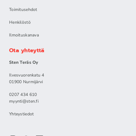
Toimitusehdot
Henkilöstö
Ilmoituskanava
Ota yhteyttä
Sten Teräs Oy
Ilvesvuorenkatu 4
01900 Nurmijärvi
0207 434 610
myynti@sten.fi
Yhteystiedot