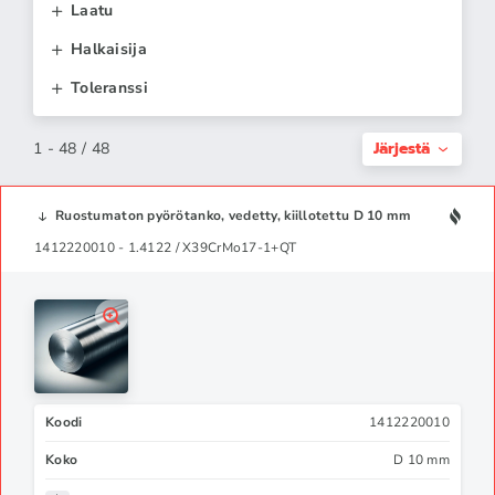
Laatu
Halkaisija
Toleranssi
Järjestä
1 - 48 / 48
Ruostumaton pyörötanko, vedetty, kiillotettu D 10 mm
1412220010 - 1.4122 / X39CrMo17-1+QT
Koodi
1412220010
Koko
D 10 mm