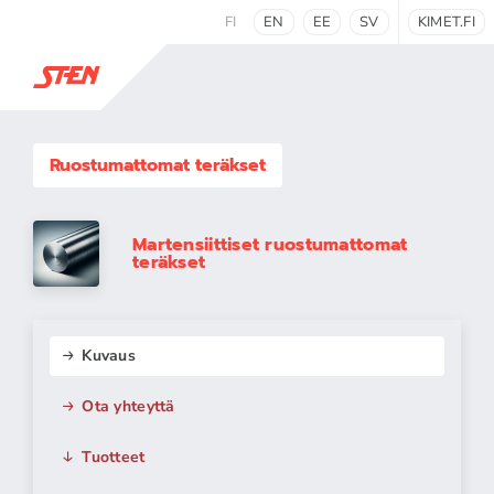
FI
EN
EE
SV
KIMET.FI
Ruostumattomat teräkset
Martensiittiset ruostumattomat
teräkset
Kuvaus
Ota yhteyttä
Tuotteet