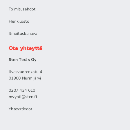
Toimitusehdot
Henkilöstö
Ilmoituskanava
Ota yhteyttä
Sten Teräs Oy
Ilvesvuorenkatu 4
01900 Nurmijärvi
0207 434 610
myynti@sten.fi
Yhteystiedot