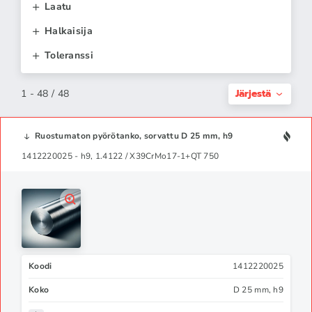
Laatu
Halkaisija
Toleranssi
Järjestä
1 - 48 / 48
Ruostumaton pyörötanko, sorvattu D 25 mm, h9
1412220025 - h9, 1.4122 / X39CrMo17-1+QT 750
Koodi
1412220025
Koko
D 25 mm, h9