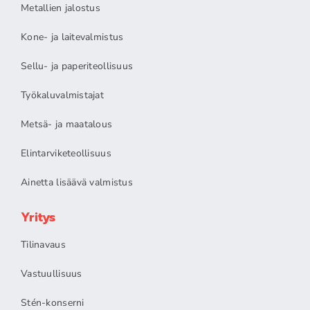
Metallien jalostus
Kone- ja laitevalmistus
Sellu- ja paperiteollisuus
Työkaluvalmistajat
Metsä- ja maatalous
Elintarviketeollisuus
Ainetta lisäävä valmistus
Yritys
Tilinavaus
Vastuullisuus
Stén-konserni