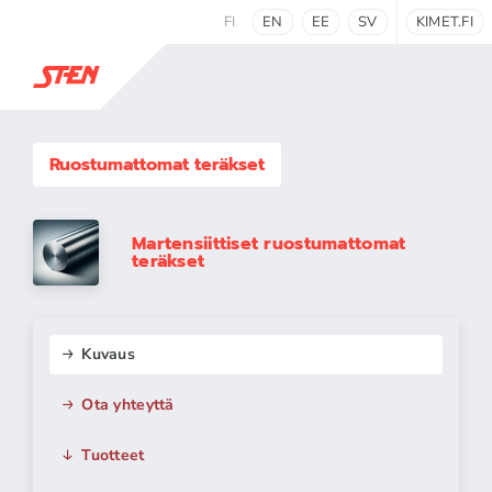
FI
EN
EE
SV
KIMET.FI
Ruostumattomat teräkset
Martensiittiset ruostumattomat
teräkset
Kuvaus
Ota yhteyttä
Tuotteet