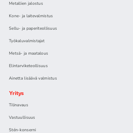
Metallien jalostus
Kone- ja laitevalmistus
Sellu- ja paperiteollisuus
Työkaluvalmistajat
Metsä- ja maatalous
Elintarviketeollisuus
Ainetta lisäävä valmistus
Yritys
Tilinavaus
Vastuullisuus
Stén-konserni