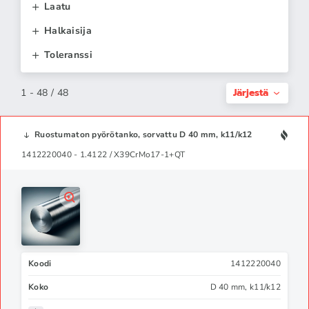
Laatu
Halkaisija
Toleranssi
Järjestä
1 - 48 / 48
Ruostumaton pyörötanko, sorvattu D 40 mm, k11/k12
1412220040 - 1.4122 / X39CrMo17-1+QT
Koodi
1412220040
Koko
D 40 mm, k11/k12