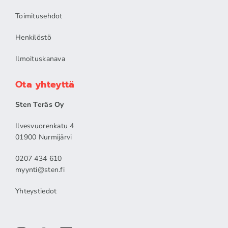
Toimitusehdot
Henkilöstö
Ilmoituskanava
Ota yhteyttä
Sten Teräs Oy
Ilvesvuorenkatu 4
01900 Nurmijärvi
0207 434 610
myynti@sten.fi
Yhteystiedot