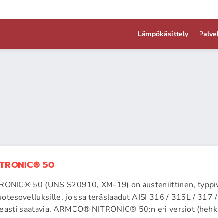
Lämpökäsittely
Palve
TRONIC® 50
IC® 50 (UNS S20910, XM-19) on austeniittinen, typpivah
otesovelluksille, joissa teräslaadut AISI 316 / 316L / 317 / 3
aikeasti saatavia. ARMCO® NITRONIC® 50:n eri versiot (hehk