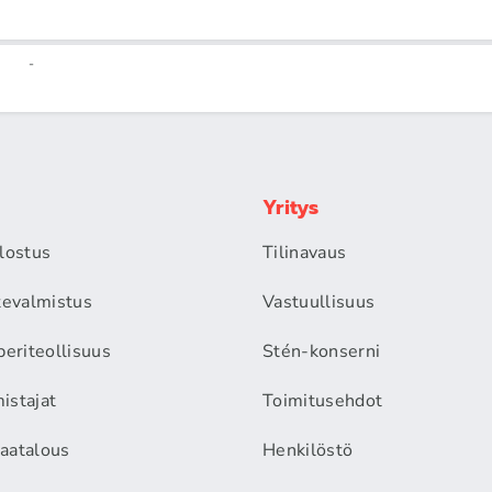
-
Yritys
alostus
Tilinavaus
itevalmistus
Vastuullisuus
periteollisuus
Stén-konserni
istajat
Toimitusehdot
aatalous
Henkilöstö