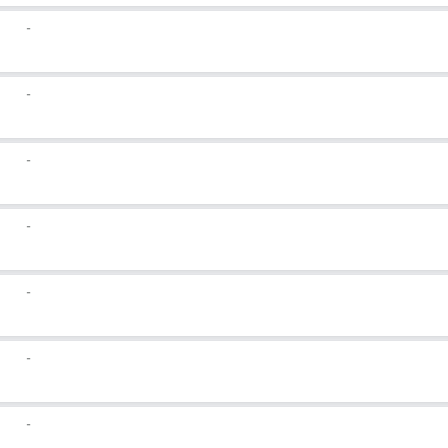
-
-
-
-
-
-
-