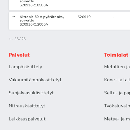
sorvattu
S20910R10500A
Nitronic 50 A pyörötanko,
S20910
-
sorvattu
S20910R12000A
1 - 25 / 25
Palvelut
Toimialat
Lämpökäsittely
Metallien j
Vakuumilämpökäsittelyt
Kone- ja la
Suojakaasukäsittelyt
Sellu- ja pa
Nitrauskäsittelyt
Työkaluvalm
Leikkauspalvelut
Metsä- ja m