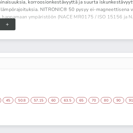
naisuuksia, korroosionkestävyyttä ja suurta iskunkestävyyt
tölämpörajoituksia. NITRONIC® 50 pysyy ei-magneettisena v
s happamaan ympäristöön (NACE MR0175 / ISO 15156 ja 
45
50.8
57.15
60
63.5
65
70
80
90
9