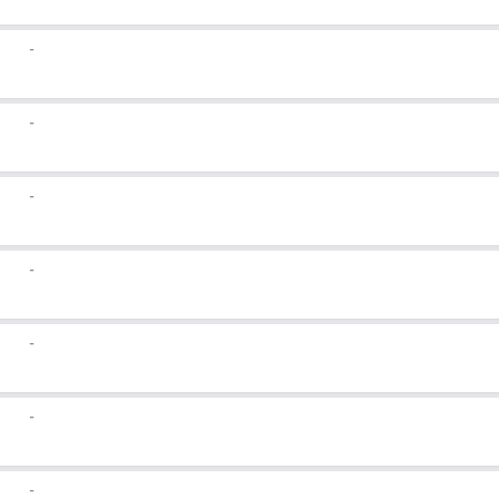
-
-
-
-
-
-
-