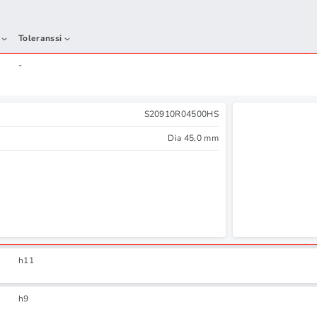
Toleranssi
-
S20910R04500HS
Dia 45,0 mm
h11
h9