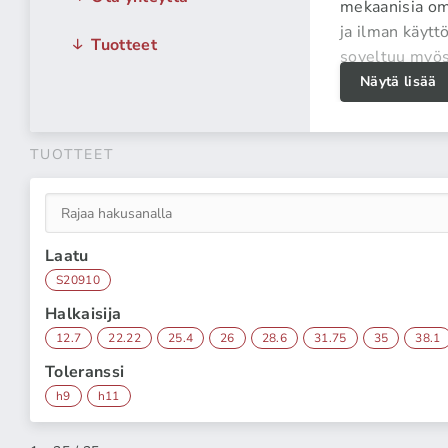
mekaanisia omi
ja ilman käyt
Tuotteet
soveltuu myö
Näytä lisää
Vähemmän
TUOTTEET
Laatu
S20910
Halkaisija
12.7
22.22
25.4
26
28.6
31.75
35
38.1
Toleranssi
h9
h11