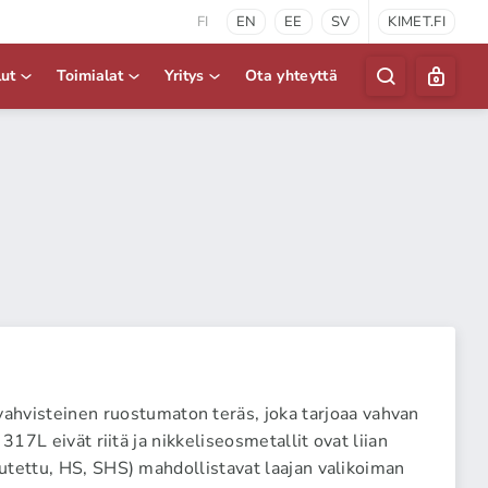
FI
EN
EE
SV
KIMET.FI
lut
Toimialat
Yritys
Ota yhteyttä
visteinen ruostumaton teräs, joka tarjoaa vahvan
17L eivät riitä ja nikkeliseosmetallit ovat liian
utettu, HS, SHS) mahdollistavat laajan valikoiman