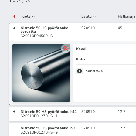
1 - 25 / 25
Tuote
Laatu
Halkaisija
Nitronic 50 HS pyörötanko,
S20910
45
sorvattu
S20910R04500HS
Koodi
Koko
Sahattava
Nitronic 50 HS pyörötanko, h11
S20910
12.7
S20910R01270HSH11
Nitronic 50 HS pyörötanko, h9
S20910
12.7
S20910R01270HSH9