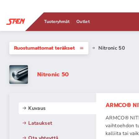
Tuoteryhmät
Outlet
Ruostumattomat teräkset
Nitronic 50
Nitronic 50
ARMCO® NI
Kuvaus
ARMCO® NITRON
Lataukset
vaihtoehdon tu
kalliita tai v
Ota yhteyttä