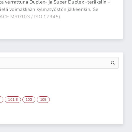
tä verrattuna Duplex- ja Super Duplex -teräksiin –
ielä voimakkaan kylmätyöstön jälkeenkin. Se
NACE MR0103 / ISO 17945).
1
101,6
102
105