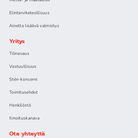
Elintarviketeollisuus
Ainetta lisäävä valmistus
Yritys
Tilinavaus
Vastuullisuus
Stén-konserni
Toimitusehdot
Henkilöstö
Ilmoituskanava
Ota yhteyttä