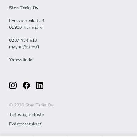
Sten Teräs Oy
Ilvesvuorenkatu 4
01900 Nurmijärvi
0207 434 610
myynti@sten.fi
Yhteystiedot
© 2026 Sten Teräs Oy
Tietosuojaseloste
Evästeasetukset