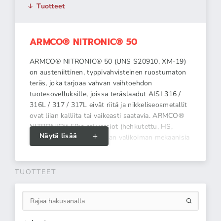
Tuotteet
ARMCO® NITRONIC® 50
ARMCO® NITRONIC® 50 (UNS S20910, XM-19)
on austeniittinen, typpivahvisteinen ruostumaton
teräs, joka tarjoaa vahvan vaihtoehdon
tuotesovelluksille, joissa teräslaadut AISI 316 /
316L / 317 / 317L eivät riitä ja nikkeliseosmetallit
ovat liian kalliita tai vaikeasti saatavia. ARMCO®
NITRONIC® 50:n eri versiot (hehkutettu, HS,
Näytä lisää
SHS) mahdollistavat laajan valikoiman mekaanisia
ominaisuuksia, korroosionkestävyyttä ja suurta
Vähemmän
iskunkestävyyttä verrattuna Duplex- ja Super
Duplex -teräksiin – ja ilman
TUOTTEET
käyttölämpörajoituksia. NITRONIC® 50 pysyy ei-
magneettisena vielä voimakkaan kylmätyöstön
jälkeenkin. Se soveltuu myös happamaan
ympäristöön (NACE MR0175 / ISO 15156 ja NACE