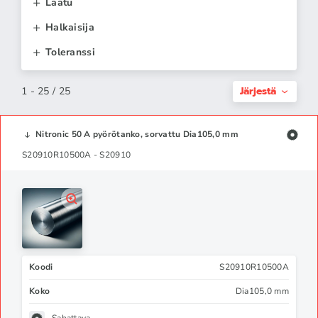
Laatu
MR0103 / ISO 17945).
Halkaisija
Toleranssi
Järjestä
1 - 25 / 25
Nitronic 50 A pyörötanko, sorvattu Dia105,0 mm
S20910R10500A - S20910
Koodi
S20910R10500A
Koko
Dia105,0 mm