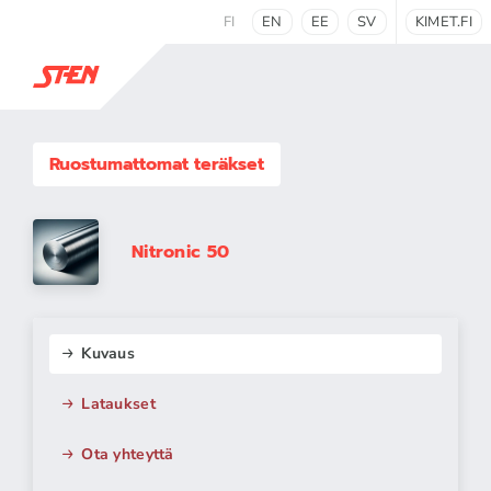
FI
EN
EE
SV
KIMET.FI
Ruostumattomat teräkset
Nitronic 50
Kuvaus
Lataukset
Ota yhteyttä