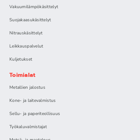
Vakuumilämpökäsittelyt
Suojakaasukäsittelyt
Nitrauskäsittelyt
Leikkauspalvelut
Kuljetukset
Toimialat
Metallien jalostus
Kone- ja laitevalmistus
Sellu- ja paperiteollisuus
Työkaluvalmistajat
Metsä- ja maatalous