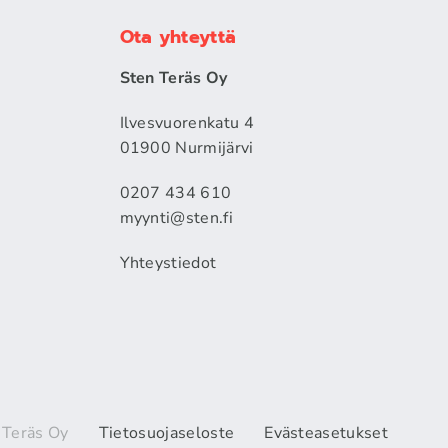
Ota yhteyttä
Sten Teräs Oy
Ilvesvuorenkatu 4
01900 Nurmijärvi
0207 434 610
myynti@sten.fi
Yhteystiedot
 Teräs Oy
Tietosuojaseloste
Evästeasetukset