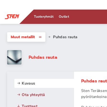
Tuoteryhmät
Outlet
Muut metallit
Puhdas rauta
Puhdas rauta
Puhdas rau
Kuvaus
Sten Teräksen 
Ota yhteyttä
pyörötankoina
Tuotteet