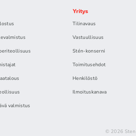
Yritys
alostus
Tilinavaus
itevalmistus
Vastuullisuus
periteollisuus
Stén-konserni
istajat
Toimitusehdot
aatalous
Henkilöstö
eollisuus
Ilmoituskanava
äävä valmistus
© 2026 Sten