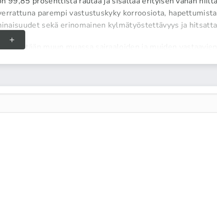
n 99,85 prosenttista rautaa ja sisältää erityisen vähän hiil
errattuna parempi vastustuskyky korroosiota, hapettumista j
naisuudet sekä erinomainen kylmätyöstettävyys ja hitsatt
käytetään muun muassa sairaaloiden ja muiden vastaavien t
itteissa. Teräsvalimot käyttävät puhdasta rautaa ruostumat