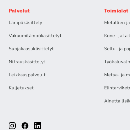
Palvelut
Toimialat
Lämpökäsittely
Metallien j
Vakuumilämpökäsittelyt
Kone- ja la
Suojakaasukäsittelyt
Sellu- ja pa
Nitrauskäsittelyt
Työkaluvalm
Leikkauspalvelut
Metsä- ja m
Kuljetukset
Elintarviket
Ainetta lis