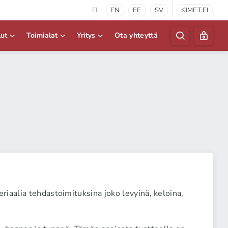
FI
EN
EE
SV
KIMET.FI
lut
Toimialat
Yritys
Ota yhteyttä
iaalia tehdastoimituksina joko levyinä, keloina,