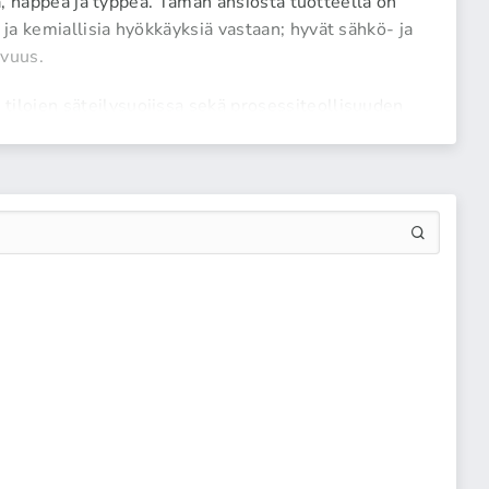
tä, happea ja typpeä. Tämän ansiosta tuotteella on
a kemiallisia hyökkäyksiä vastaan; hyvät sähkö- ja
avuus.
ilojen säteilysuojissa sekä prosessiteollisuuden
tomien ja haponkestävien teräslaatujen perusraaka-