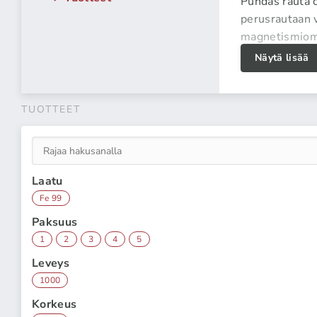
Puhdas rauta o
perusrautaan v
magnetismiomi
Näytä lisää
ARMCO-rautaa 
koneissa ja la
Vähemmän
aineena.
TUOTTEET
Laatu
Fe 99
Paksuus
1
2
3
4
5
Leveys
1000
Korkeus