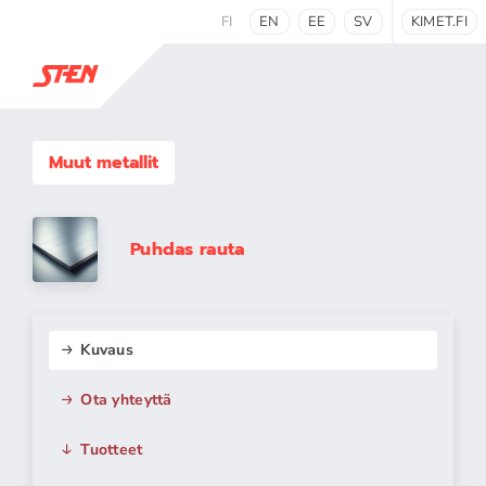
FI
EN
EE
SV
KIMET.FI
Muut metallit
Puhdas rauta
Kuvaus
Ota yhteyttä
Tuotteet