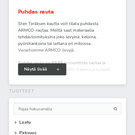
Puhdas rauta
Sten Teräksen kautta voit tilata puhdasta
ARMCO-rautaa. Meiltä saat materiaalia
tehdastoimituksina joko levyinä, keloina,
pyörötankoina tai lattana eri mitoissa.
Varastoimme ARMCO-levyjä.
Puhdas rauta on 99,85 prosenttista rautaa ja
Näytä lisää
sisältää erityisen vähän hiiltä, happea ja typpeä.
Tämän ansiosta tuotteella on perusrautaan
Vähemmän
verrattuna parempi vastustuskyky korroosiota,
hapettumista ja kemiallisia hyökkäyksiä vastaan;
TUOTTEET
hyvät sähkö- ja magnetismiominaisuudet sekä
erinomainen kylmätyöstettävyys ja hitsattavuus.
ARMCO-rautaa käytetään muun muassa
sairaaloiden ja muiden vastaavien tilojen
Laatu
säteilysuojissa sekä prosessiteollisuuden koneissa
Paksuus