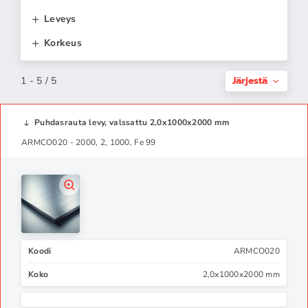
ja laitteissa. Teräsvalimot käyttävät puhdasta
rautaa ruostumattomien ja haponkestävien
Leveys
teräslaatujen perusraaka-aineena.
Korkeus
Järjestä
1 - 5 / 5
Puhdasrauta levy, valssattu 2,0x1000x2000 mm
ARMCO020 - 2000, 2, 1000, Fe 99
Koodi
ARMCO020
Koko
2,0x1000x2000 mm