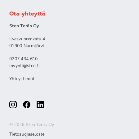
Ota yhteyttä
Sten Teräs Oy
Ilvesvuorenkatu 4
01900 Nurmijärvi
0207 434 610
myynti@sten.fi
Yhteystiedot
© 2026 Sten Teräs Oy
Tietosuojaseloste