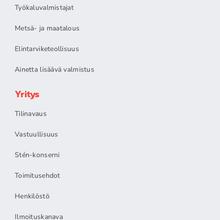
Työkaluvalmistajat
Metsä- ja maatalous
Elintarviketeollisuus
Ainetta lisäävä valmistus
Yritys
Tilinavaus
Vastuullisuus
Stén-konserni
Toimitusehdot
Henkilöstö
Ilmoituskanava