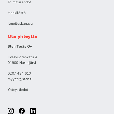
Toimitusehdot
Henkilöstö
Ilmoituskanava
Ota yhteyttä
Sten Teräs Oy
Ilvesvuorenkatu 4
01900 Nurmijärvi
0207 434 610
myynti@sten.fi
Yhteystiedot