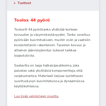
Tuotteet
Toolox 44 pyörö
Toolox® 44 pyörötanko yhdistää korkean
kovuuden ja väsymiskestävyyden. Tanko soveltuu
pyörivään kuormitukseen, muotin osiin ja vaativiin
koneistettaviin rakenteisiin. Tasainen kovuus ja
alhainen jäännösjännitys tukevat tarkkaa
lopputulosta.
Saatavilla on laaja halkaisijavalikoima, joka
palvelee sekä yksittäisiä komponentteja, että
sarjatuotantoa. Materiaali tarjoaa luotettavan
suorituskyvyn kuormitetuissa ja dynaamisissa
käyttökohteissa.
Lue lisää valmistajan sivuilta.