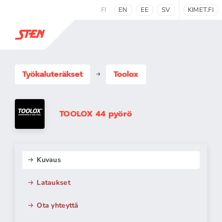
FI
EN
EE
SV
KIMET.FI
Työkaluteräkset
Toolox
TOOLOX 44 pyörö
Kuvaus
Lataukset
Ota yhteyttä