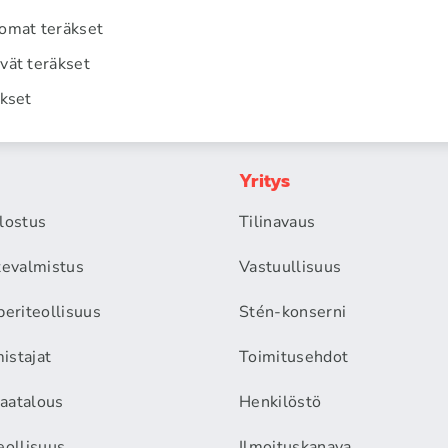
omat teräkset
vät teräkset
äkset
Yritys
alostus
Tilinavaus
itevalmistus
Vastuullisuus
periteollisuus
Stén-konserni
istajat
Toimitusehdot
aatalous
Henkilöstö
eollisuus
Ilmoituskanava