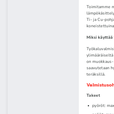
Toimitamme muo
lämpökäsittely
Ti- ja Cu-pohj
koneistettuina
Miksi käyttää 
Työkaluvalmist
ylimääräiseltä
on muokkaus- j
saavutetaan h
teräksillä.
Valmistuso
Takeet
pyöröt: m