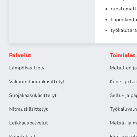
ruostumatt
haponkestä
työkaluter
Palvelut
Toimialat
Lämpökäsittely
Metallien j
Vakuumilämpökäsittelyt
Kone- ja la
Suojakaasukäsittelyt
Sellu- ja pa
Nitrauskäsittelyt
Työkaluvalm
Leikkauspalvelut
Metsä- ja m
Kuljetukset
Elintarviket