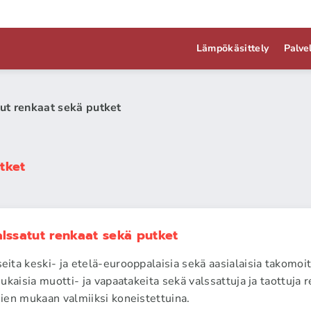
Lämpökäsittely
Palve
tut renkaat sekä putket
tket
alssatut renkaat sekä putket
ta keski- ja etelä-eurooppalaisia sekä aasialaisia takomoi
ukaisia muotti- ja vapaatakeita sekä valssattuja ja taottuja r
ien mukaan valmiiksi koneistettuina.