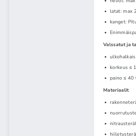
neliöt: ma
latat: max
kanget: Pi
Enimmäisp
Valssatut ja t
ulkohalkai
korkeus ≤
paino ≤ 40
Materiaalit
rakenneter
nuorrutust
nitrausterä
hiiletyster