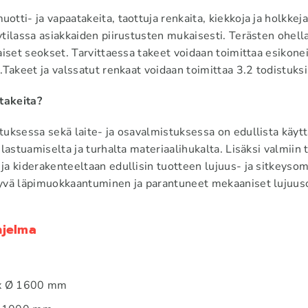
tti- ja vapaatakeita, taottuja renkaita, kiekkoja ja holkkeja
tilassa asiakkaiden piirustusten mukaisesti. Terästen ohell
aiset seokset. Tarvittaessa takeet voidaan toimittaa esikon
.Takeet ja valssatut renkaat voidaan toimittaa 3.2 todistuks
takeita?
uksessa sekä laite- ja osavalmistuksessa on edullista käytt
 lastuamiselta ja turhalta materiaalihukalta. Lisäksi valmi
a kiderakenteeltaan edullisin tuotteen lujuus- ja sitkeysom
yvä läpimuokkaantuminen ja parantuneet mekaaniset lujuus
hjelma
ax Ø 1600 mm