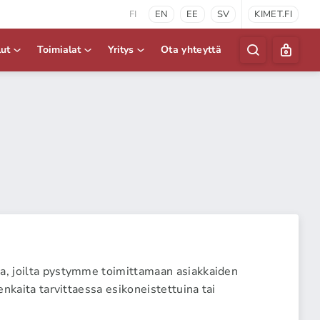
FI
EN
EE
SV
KIMET.FI
lut
Toimialat
Yritys
Ota yhteyttä
ta, joilta pystymme toimittamaan asiakkaiden
enkaita tarvittaessa esikoneistettuina tai