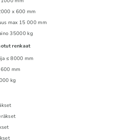
x 1000 mm
 2000 x 600 mm
tuus max 15 000 mm
aino 35000 kg
aotut renkaat
sija ≤ 8000 mm
 1600 mm
 000 kg
äkset
eräkset
kset
äkset