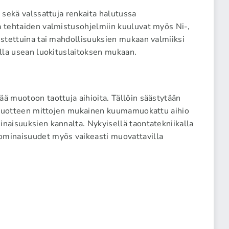
 sekä valssattuja renkaita halutussa
a tehtaiden valmistusohjelmiin kuuluvat myös Ni-,
eistettuina tai mahdollisuuksien mukaan valmiiksi
illa usean luokituslaitoksen mukaan.
ää muotoon taottuja aihioita. Tällöin säästytään
in tuotteen mittojen mukainen kuumamuokattu aihio
inaisuuksien kannalta. Nykyisellä taontatekniikalla
ominaisuudet myös vaikeasti muovattavilla