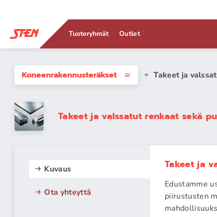
Tuoteryhmät
Outlet
Koneenrakennus­teräkset
Takeet ja valssa
Takeet ja valssatut renkaat sekä pu
Takeet ja v
Kuvaus
Edustamme usei
Ota yhteyttä
piirustusten m
mahdollisuuks