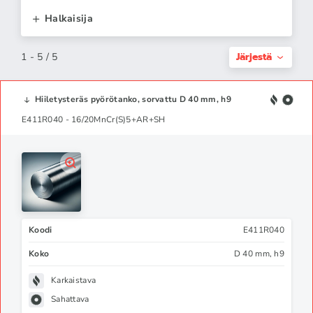
Halkaisija
Järjestä
1 - 5 / 5
Hiiletysteräs pyörötanko, sorvattu D 40 mm, h9
E411R040 - 16/20MnCr(S)5+AR+SH
Koodi
E411R040
Koko
D 40 mm, h9
Karkaistava
Sahattava