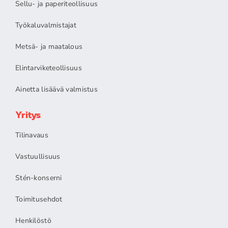
Sellu- ja paperiteollisuus
Työkaluvalmistajat
Metsä- ja maatalous
Elintarviketeollisuus
Ainetta lisäävä valmistus
Yritys
Tilinavaus
Vastuullisuus
Stén-konserni
Toimitusehdot
Henkilöstö