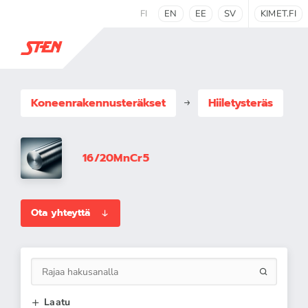
FI
EN
EE
SV
KIMET.FI
Koneenrakennus­teräkset
Hiiletysteräs
16/20MnCr5
Ota yhteyttä
Laatu