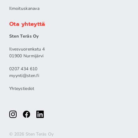
Ilmoituskanava
Ota yhteyttä
Sten Teräs Oy
Ilvesvuorenkatu 4
01900 Nurmijärvi
0207 434 610
myynti@sten.fi
Yhteystiedot
© 2026 Sten Teräs Oy