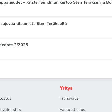
mppanuudet – Krister Sundman kertoo Sten Teräksen ja Böh
sujuvaa tilaamista Sten Teräksellä
tiedote 2/2025
Yritys
alostus
Tilinavaus
itevalmistus
Vastuullisuus