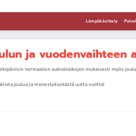
Lämpökäsittely
Palve
oulun ja vuodenvaihteen 
arkipäivisin normaalien aukioloaikojen mukaisesti myös joul
lista joulua ja menestyksekästä uutta vuotta!