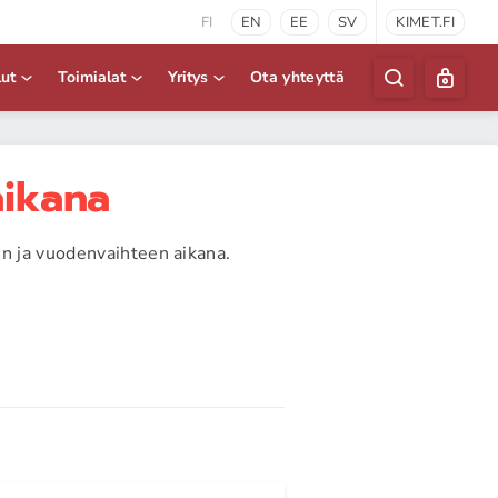
FI
EN
EE
SV
KIMET.FI
lut
Toimialat
Yritys
Ota yhteyttä
aikana
un ja vuodenvaihteen aikana.