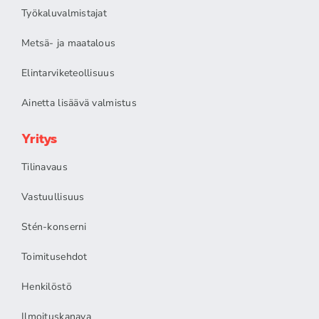
Työkaluvalmistajat
Metsä- ja maatalous
Elintarviketeollisuus
Ainetta lisäävä valmistus
Yritys
Tilinavaus
Vastuullisuus
Stén-konserni
Toimitusehdot
Henkilöstö
Ilmoituskanava