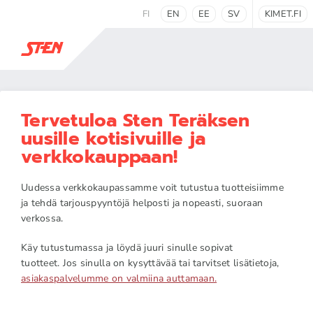
FI
EN
EE
SV
KIMET.FI
Tervetuloa Sten Teräksen
uusille kotisivuille ja
verkkokauppaan!
Uudessa verkkokaupassamme voit tutustua tuotteisiimme
ja tehdä tarjouspyyntöjä helposti ja nopeasti, suoraan
verkossa.
Käy tutustumassa ja löydä juuri sinulle sopivat
tuotteet. Jos sinulla on kysyttävää tai tarvitset lisätietoja,
asiakaspalvelumme on valmiina auttamaan.