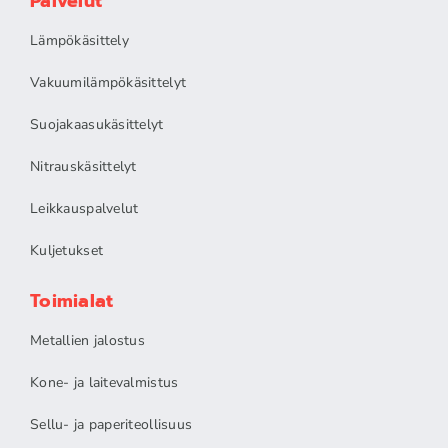
Palvelut
Lämpökäsittely
Vakuumilämpökäsittelyt
Suojakaasukäsittelyt
Nitrauskäsittelyt
Leikkauspalvelut
Kuljetukset
Toimialat
Metallien jalostus
Kone- ja laitevalmistus
Sellu- ja paperiteollisuus