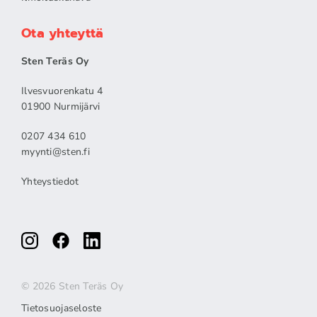
Ota yhteyttä
Sten Teräs Oy
Ilvesvuorenkatu 4
01900 Nurmijärvi
0207 434 610
myynti@sten.fi
Yhteystiedot
© 2026 Sten Teräs Oy
Tietosuojaseloste