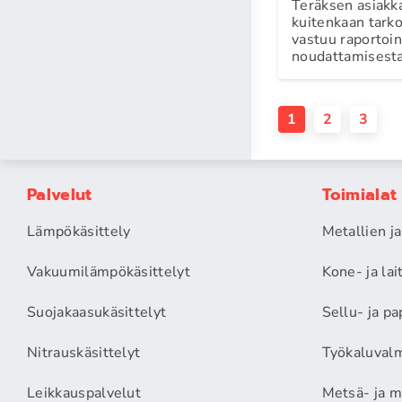
Teräksen asiakka
kuitenkaan tarkoi
vastuu raportoin
noudattamisesta
1
2
3
Palvelut
Toimialat
Lämpökäsittely
Metallien j
Vakuumilämpökäsittelyt
Kone- ja la
Suojakaasukäsittelyt
Sellu- ja pa
Nitrauskäsittelyt
Työkaluvalm
Leikkauspalvelut
Metsä- ja m