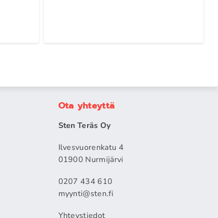
Ota yhteyttä
Sten Teräs Oy
Ilvesvuorenkatu 4
01900 Nurmijärvi
0207 434 610
myynti@sten.fi
Yhteystiedot