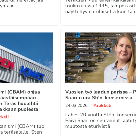
tymään.
toukokuussa 1995, lämpökäsit
näytti hyvin erilaiselta kuin tän
ismi (CBAM) ohjaa
Vuosien työ laadun parissa – P
päästöisempään
Saaren ura Stén-konsernissa
 Teräs huolehtii
24.03.2026
Artikkeli
siakkaan puolesta
Lähes 20 vuotta Stén-konserni
kkeli
Päivi Saari on seurannut laatu
ekanismi (CBAM) tuo
muutosta eturivistä
a teräsalalle. Sten