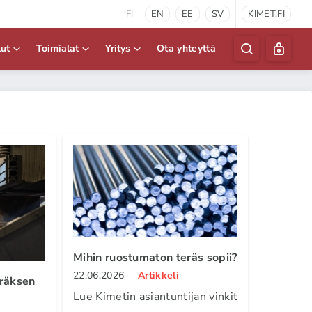
FI
EN
EE
SV
KIMET.FI
lut
Toimialat
Yritys
Ota yhteyttä
Mihin ruostumaton teräs sopii?
22.06.2026
Artikkeli
eräksen
Lue Kimetin asiantuntijan vinkit