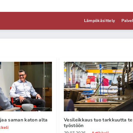
Lämpökäsittely
Palve
ijaa saman katon alta
Vesileikkaus tuo tarkkuutta t
työstöön
kkeli