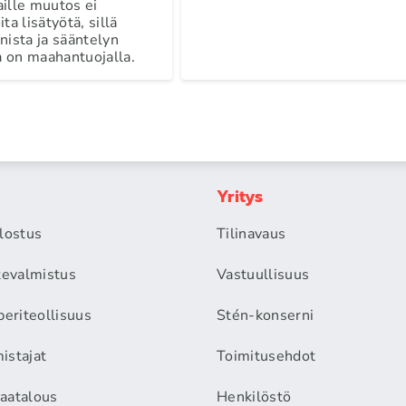
ille muutos ei
ta lisätyötä, sillä
nista ja sääntelyn
 on maahantuojalla.
Yritys
alostus
Tilinavaus
itevalmistus
Vastuullisuus
periteollisuus
Stén-konserni
istajat
Toimitusehdot
aatalous
Henkilöstö