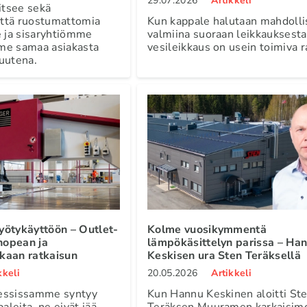
29.07.2026
Artikkeli
itsee sekä
 että ruostumattomia
Kun kappale halutaan mahdoll
e ja sisaryhtiömme
valmiina suoraan leikkauksesta
me samaa asiakasta
vesileikkaus on usein toimiva r
uutena.
yötykäyttöön – Outlet-
Kolme vuosikymmentä
 nopean ja
lämpökäsittelyn parissa – Ha
kaan ratkaisun
Keskisen ura Sten Teräksellä
kkeli
20.05.2026
Artikkeli
essissamme syntyy
Kun Hannu Keskinen aloitti St
aleita, ne eivät jää
Teräksen Muuramen karkaisimo