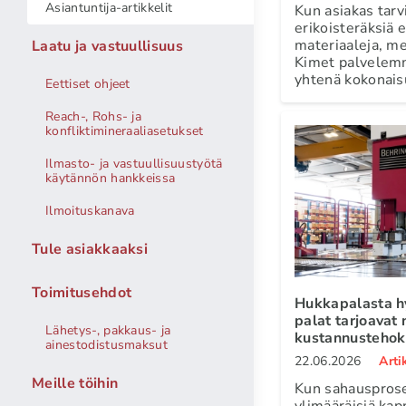
Asiantuntija-artikkelit
Kun asiakas tarv
erikoisteräksiä
materiaaleja, m
Laatu ja vastuullisuus
Kimet palvelem
yhtenä kokonais
Eettiset ohjeet
Reach-, Rohs- ja
konfliktimineraaliasetukset
Ilmasto- ja vastuullisuustyötä
käytännön hankkeissa
Ilmoituskanava
Tule asiakkaaksi
Toimitusehdot
Hukkapalasta h
palat tarjoavat
Lähetys-, pakkaus- ja
kustannustehok
ainestodistusmaksut
22.06.2026
Arti
Meille töihin
Kun sahauspros
ylimääräisiä kapp