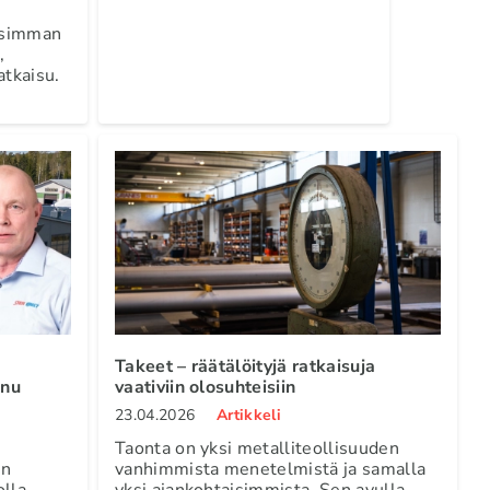
isimman
,
atkaisu.
Takeet – räätälöityjä ratkaisuja
nnu
vaativiin olosuhteisiin
23.04.2026
Artikkeli
Taonta on yksi metalliteollisuuden
en
vanhimmista menetelmistä ja samalla
lla
yksi ajankohtaisimmista. Sen avulla