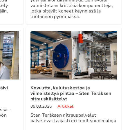
tely
valmistetaan kriittisiä komponentteja,
ään.
jotka pitävät koneet käynnissä ja
tuotannon pyörimässä.
äivi
Kovuutta, kulutuskestoa ja
viimeisteltyä pintaa – Sten Teräksen
nitrauskäsittelyt
05.03.2026
Artikkeli
ssa –
työn
Sten Teräksen nitrauspalvelut
palvelevat laajasti eri teollisuudenaloja