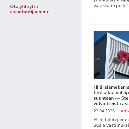
varastoon pölyt
Ota yhteyttä
asiantuntijaamme
Hiilirajamekan
teräsalaa vähä
suuntaan — Sten
velvoitteista a
23.04.2026
Arti
EU:n hiilirajam
uusia vaatimuksi