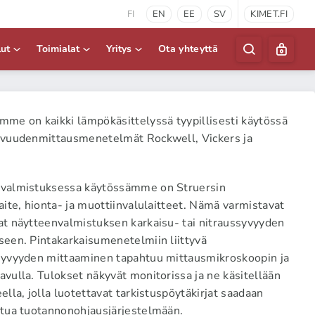
FI
EN
EE
SV
KIMET.FI
lut
Toimialat
Yritys
Ota yhteyttä
mme on kaikki lämpökäsittelyssä tyypillisesti käytössä
t
ovuudenmittausmenetelmät Rockwell, Vickers ja
valmistuksessa käytössämme on Struersin
n
aite, hionta- ja muottiinvalulaitteet. Nämä varmistavat
at näytteenvalmistuksen karkaisu- tai nitraussyvyyden
seen. Pintakarkaisumenetelmiin liittyvä
syvyyden mittaaminen tapahtuu mittausmikroskoopin ja
vulla. Tulokset näkyvät monitorissa ja ne käsitellään
ella, jolla luotettavat tarkistuspöytäkirjat saadaan
ttua tuotannonohjausjärjestelmään.