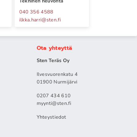
Tekninen neuvonta
040 356 4588
ilkka.harri
@
sten.fi
Ota yhteyttä
Sten Teräs Oy
Ilvesvuorenkatu 4
01900 Nurmijärvi
0207 434 610
myynti@sten.fi
Yhteystiedot