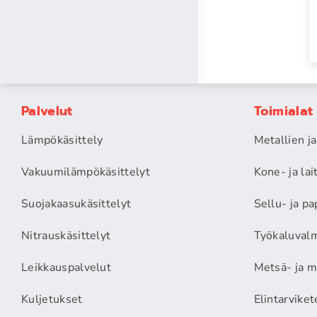
Palvelut
Toimialat
Lämpökäsittely
Metallien j
Vakuumilämpökäsittelyt
Kone- ja la
Suojakaasukäsittelyt
Sellu- ja pa
Nitrauskäsittelyt
Työkaluvalm
Leikkauspalvelut
Metsä- ja m
Kuljetukset
Elintarviket