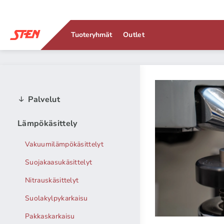
Tuoteryhmät
Outlet
Labo
Palvelut
Lämpökäsittely
Lämpökäsitelt
Vakuumilämpökäsittelyt
nykyaikaisessa
Suojakaasukäsittelyt
Nitrauskäsittelyt
Suolakylpykarkaisu
Pakkaskarkaisu