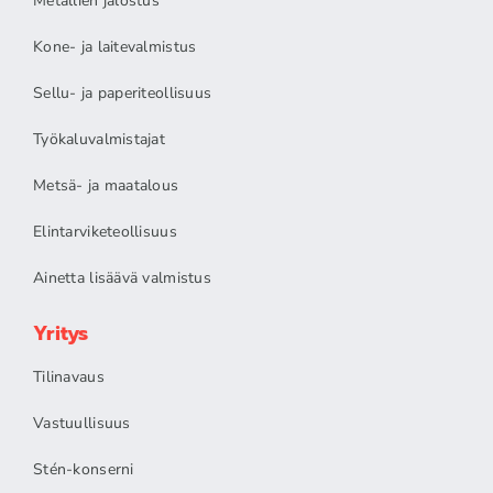
Metallien jalostus
Kone- ja laitevalmistus
Sellu- ja paperiteollisuus
Työkaluvalmistajat
Metsä- ja maatalous
Elintarviketeollisuus
Ainetta lisäävä valmistus
Yritys
Tilinavaus
Vastuullisuus
Stén-konserni