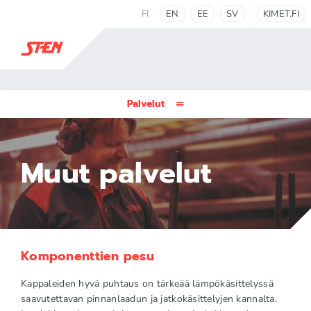
FI
EN
EE
SV
KIMET.FI
Palvelut
Muut palvelut
Komponenttien pesu
Kappaleiden hyvä puhtaus on tärkeää lämpökäsittelyssä
saavutettavan pinnanlaadun ja jatkokäsittelyjen kannalta.