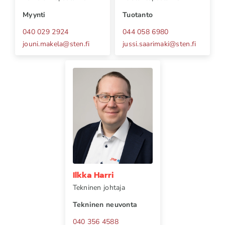
Myynti
Tuotanto
040 029 2924
044 058 6980
jouni.makela
@
sten.fi
jussi.saarimaki
@
sten.fi
Ilkka Harri
Tekninen johtaja
Tekninen neuvonta
040 356 4588