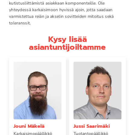
kutistusliittämistä asiakkaan komponenteille. Ole
yhteydessä karkaisimoon hyvissä ajoin, jotta saadaan
varmistettua reiän ja akselin sovitteiden mitoitus sekä
toleranssit.
Kysy lisää
asiantuntijoiltamme
Jouni Mäkelä
Jussi Saarimäki
Karkaisimopäällikkö
Tuotantopäällikkö