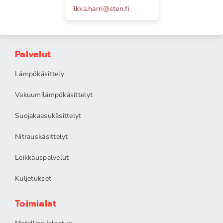
ilkka.harri
@
sten.fi
Palvelut
Lämpökäsittely
Vakuumilämpökäsittelyt
Suojakaasukäsittelyt
Nitrauskäsittelyt
Leikkauspalvelut
Kuljetukset
Toimialat