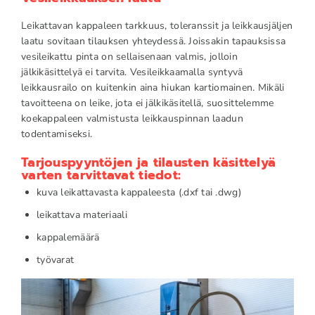
Leikattavan kappaleen tarkkuus, toleranssit ja leikkausjäljen
laatu sovitaan tilauksen yhteydessä. Joissakin tapauksissa
vesileikattu pinta on sellaisenaan valmis, jolloin
jälkikäsittelyä ei tarvita. Vesileikkaamalla syntyvä
leikkausrailo on kuitenkin aina hiukan kartiomainen. Mikäli
tavoitteena on leike, jota ei jälkikäsitellä, suosittelemme
koekappaleen valmistusta leikkauspinnan laadun
todentamiseksi.
Tarjouspyyntöjen ja tilausten käsittelyä
varten tarvittavat tiedot:
kuva leikattavasta kappaleesta (.dxf tai .dwg)
leikattava materiaali
kappalemäärä
työvarat