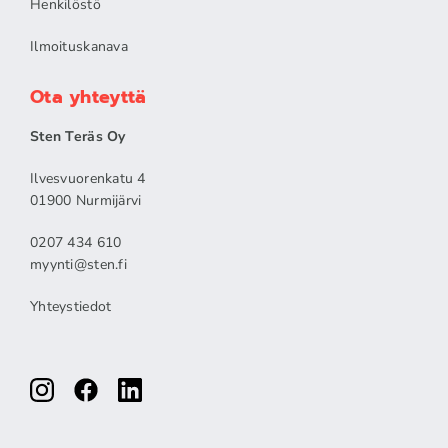
Henkilöstö
Ilmoituskanava
Ota yhteyttä
Sten Teräs Oy
Ilvesvuorenkatu 4
01900 Nurmijärvi
0207 434 610
myynti@sten.fi
Yhteystiedot