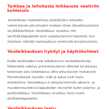
Tarkkaa ja tehokasta leikkausta vaativiin
kohteisiin
Vesileikkaus mahdollistaa yksilöllisten aihioiden
valmistuksen piirustusten mukaan ilman lämpömuutoksia
tai jälkikäsittelyä. Vesileikkaus soveltuu niin
yksittäiskappaleiden kuin sarjatuotannon tarpeisiin, kun
halutaan säästää materiaalia ja minimoida koneistustarve.
Vesileikkauksen hyödyt ja käyttökohteet
Kaikki teräslaadut ovat leikattavissa vesileikkauksella.
Materiaalia säästyy ja koneistustarve vähenee tai jää jopa
kokonaan pois leikattaessa aihio piirustusten mukaisesti.
Monimutkaiset muodot, reiät ja aukot ovat myös
mahdollisia. Vesileikkaus ei aiheuta termisiä rakenne- ja
muodonmuutoksia kappaleiden reunoihin kuten plasma- ja
polttoleikkaus. Vesileikkaus soveltuu hyvin myös
yksittäiskappaleille.
Vesileikkauksen laatu