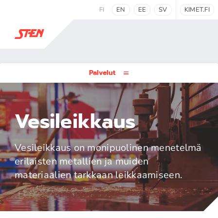
FI
EN
EE
SV
KIMET.FI
Palvelut
Vesileikkaus
Vesileikkaus on monipuolinen menetelmä
erilaisten metallien ja muiden
materiaalien tarkkaan leikkaamiseen.