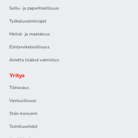
Sellu- ja paperiteollisuus
Työkaluvalmistajat
Metsä- ja maatalous
Elintarviketeollisuus
Ainetta lisäävä valmistus
Yritys
Tilinavaus
Vastuullisuus
Stén-konserni
Toimitusehdot