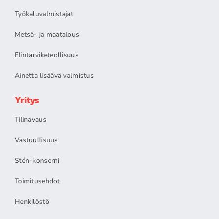
Työkaluvalmistajat
Metsä- ja maatalous
Elintarviketeollisuus
Ainetta lisäävä valmistus
Yritys
Tilinavaus
Vastuullisuus
Stén-konserni
Toimitusehdot
Henkilöstö