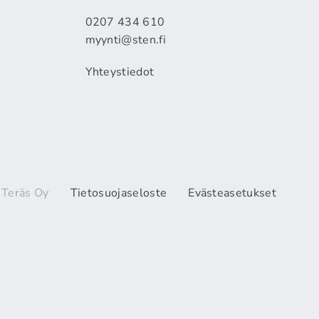
0207 434 610
myynti@sten.fi
Yhteystiedot
 Teräs Oy
Tietosuojaseloste
Evästeasetukset