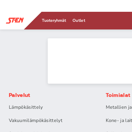
Tuoteryhmät
Outlet
Palvelut
Toimialat
Lämpökäsittely
Metallien j
Vakuumilämpökäsittelyt
Kone- ja la