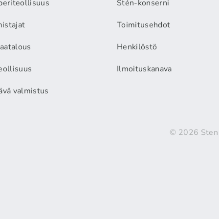
periteollisuus
Stén-konserni
istajat
Toimitusehdot
aatalous
Henkilöstö
eollisuus
Ilmoituskanava
äävä valmistus
© 2026 Sten