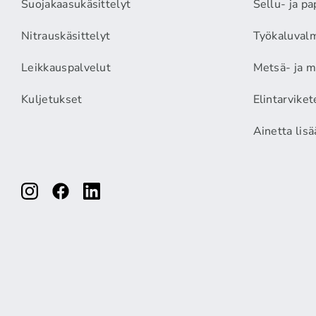
Suojakaasukäsittelyt
Sellu- ja pa
Nitrauskäsittelyt
Työkaluvalm
Leikkauspalvelut
Metsä- ja m
Kuljetukset
Elintarviket
Ainetta lis