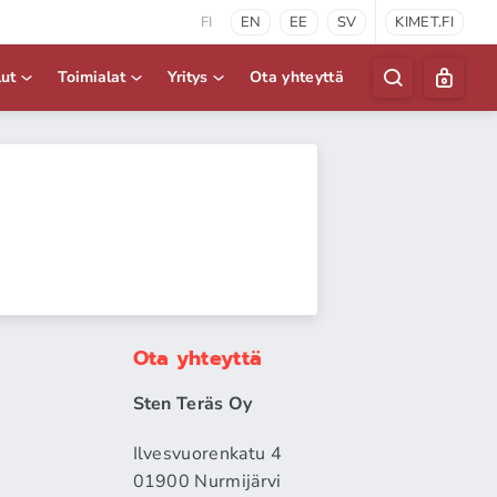
FI
EN
EE
SV
KIMET.FI
lut
Toimialat
Yritys
Ota yhteyttä
Ota yhteyttä
Sten Teräs Oy
Ilvesvuorenkatu 4
01900 Nurmijärvi