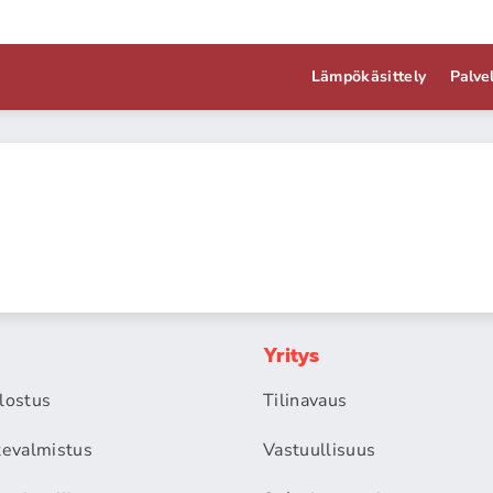
Lämpökäsittely
Palve
Yritys
alostus
Tilinavaus
itevalmistus
Vastuullisuus