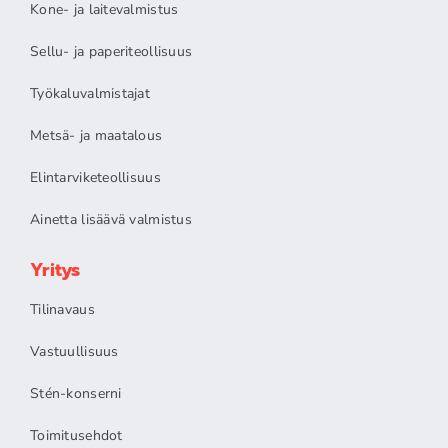
Kone- ja laitevalmistus
Sellu- ja paperiteollisuus
Työkaluvalmistajat
Metsä- ja maatalous
Elintarviketeollisuus
Ainetta lisäävä valmistus
Yritys
Tilinavaus
Vastuullisuus
Stén-konserni
Toimitusehdot