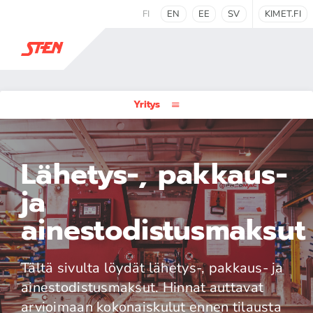
FI
EN
EE
SV
KIMET.FI
Yritys
Lähetys-, pakkaus-
ja
ainestodistusmaksut
Tältä sivulta löydät lähetys-, pakkaus- ja
ainestodistusmaksut. Hinnat auttavat
arvioimaan kokonaiskulut ennen tilausta