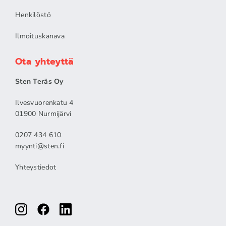
Henkilöstö
Ilmoituskanava
Ota yhteyttä
Sten Teräs Oy
Ilvesvuorenkatu 4
01900 Nurmijärvi
0207 434 610
myynti@sten.fi
Yhteystiedot