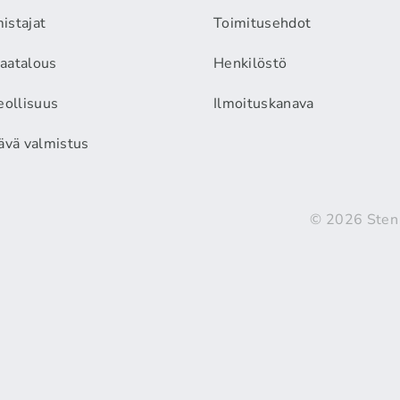
istajat
Toimitusehdot
aatalous
Henkilöstö
eollisuus
Ilmoituskanava
äävä valmistus
© 2026 Sten