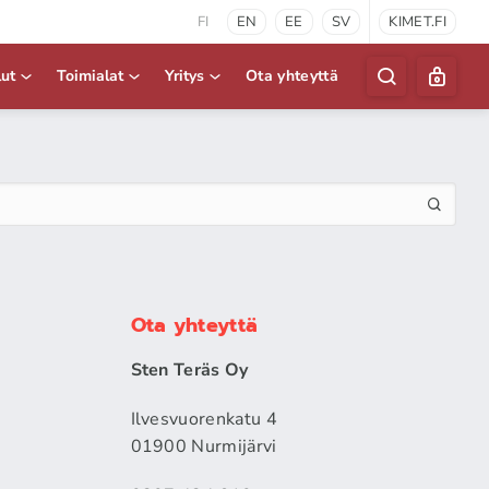
FI
EN
EE
SV
KIMET.FI
lut
Toimialat
Yritys
Ota yhteyttä
Ota yhteyttä
Sten Teräs Oy
Ilvesvuorenkatu 4
01900 Nurmijärvi