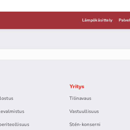
Lämpökäsittely
Palve
Yritys
alostus
Tilinavaus
itevalmistus
Vastuullisuus
periteollisuus
Stén-konserni