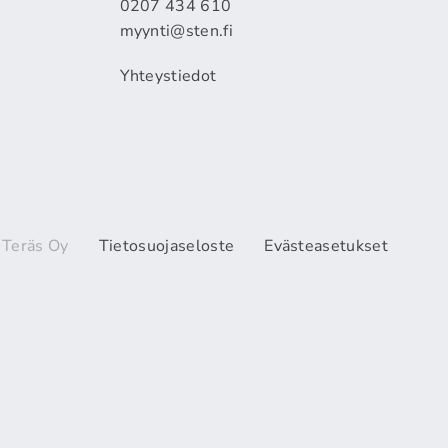
0207 434 610
myynti@sten.fi
Yhteystiedot
 Teräs Oy
Tietosuojaseloste
Evästeasetukset