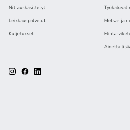
Nitrauskäsittelyt
Työkaluvalm
Leikkauspalvelut
Metsä- ja m
Kuljetukset
Elintarviket
Ainetta lis