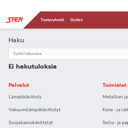
Tuoteryhmät
Outlet
Haku
Ei hakutuloksia
Palvelut
Toimialat
Lämpökäsittely
Metallien j
Vakuumilämpökäsittelyt
Kone- ja la
Suojakaasukäsittelyt
Sellu- ja pa