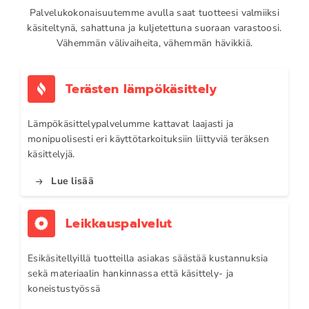
Palvelukokonaisuutemme avulla saat tuotteesi valmiiksi
käsiteltynä, sahattuna ja kuljetettuna suoraan varastoosi.
Vähemmän välivaiheita, vähemmän hävikkiä.
Terästen lämpökäsittely
Lämpökäsittelypalvelumme kattavat laajasti ja
monipuolisesti eri käyttötarkoituksiin liittyviä teräksen
käsittelyjä.
Lue lisää
Leikkauspalvelut
Esikäsitellyillä tuotteilla asiakas säästää kustannuksia
sekä materiaalin hankinnassa että käsittely- ja
koneistustyössä