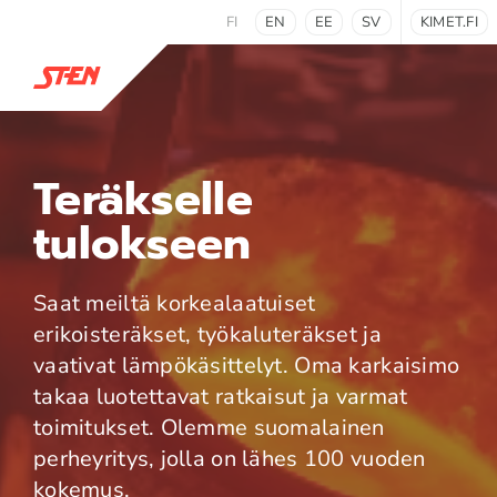
FI
EN
EE
SV
KIMET.FI
Teräkselle
tulokseen
Saat meiltä korkealaatuiset
erikoisteräkset, työkaluteräkset ja
vaativat lämpökäsittelyt. Oma karkaisimo
takaa luotettavat ratkaisut ja varmat
toimitukset. Olemme suomalainen
perheyritys, jolla on lähes 100 vuoden
kokemus.