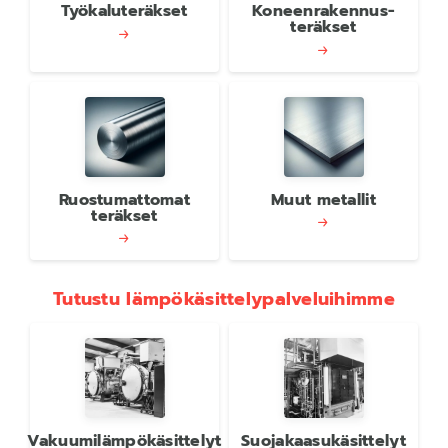
Työkaluteräkset
Koneenrakennus­
teräkset
Ruostumattomat
Muut metallit
teräkset
Tutustu lämpökäsittelypalveluihimme
Vakuumilämpökäsittelyt
Suojakaasukäsittelyt