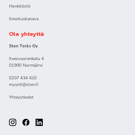
Henkilöstö
Ilmoituskanava
Ota yhteyttä
Sten Teräs Oy
Ilvesvuorenkatu 4
01900 Nurmijärvi
0207 434 610
myynti@sten.fi
Yhteystiedot