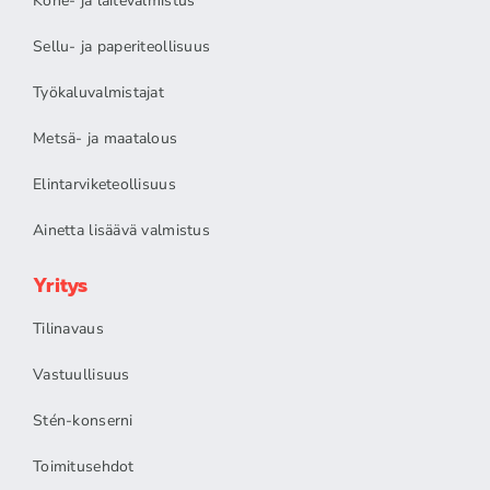
Kone- ja laitevalmistus
Sellu- ja paperiteollisuus
Työkaluvalmistajat
Metsä- ja maatalous
Elintarviketeollisuus
Ainetta lisäävä valmistus
Yritys
Tilinavaus
Vastuullisuus
Stén-konserni
Toimitusehdot