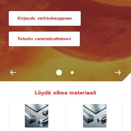
Kirjaudu verkkokauppaan
Tutustu varastoluetteloon
Löydä oikea materiaali