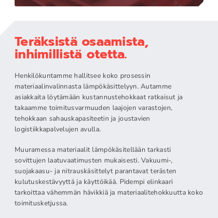
Teräksistä osaamista,
inhimillistä otetta.
Henkilökuntamme hallitsee koko prosessin
materiaalinvalinnasta lämpökäsittelyyn. Autamme
asiakkaita löytämään kustannustehokkaat ratkaisut ja
takaamme toimitusvarmuuden laajojen varastojen,
tehokkaan sahauskapasiteetin ja joustavien
logistiikkapalvelujen avulla.
Muuramessa materiaalit lämpökäsitellään tarkasti
sovittujen laatuvaatimusten mukaisesti. Vakuumi-,
suojakaasu- ja nitrauskäsittelyt parantavat terästen
kulutuskestävyyttä ja käyttöikää. Pidempi elinkaari
tarkoittaa vähemmän hävikkiä ja materiaalitehokkuutta koko
toimitusketjussa.