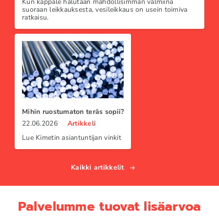
Kun kappale halutaan mahdollisimman valmiina
suoraan leikkauksesta, vesileikkaus on usein toimiva
ratkaisu.
Mihin ruostumaton teräs sopii?
22.06.2026
Artikkeli
Lue Kimetin asiantuntijan vinkit
Kaikki artikkelit
Palvelumme tuovat lisäarvoa