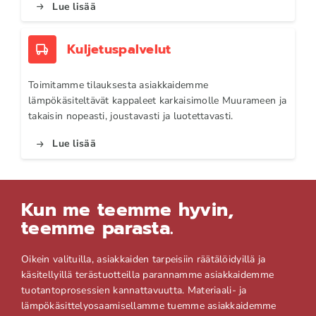
Lue lisää
Kuljetuspalvelut
Toimitamme tilauksesta asiakkaidemme
lämpökäsiteltävät kappaleet karkaisimolle Muurameen ja
takaisin nopeasti, joustavasti ja luotettavasti.
Lue lisää
Kun me teemme hyvin,
teemme parasta.
Oikein valituilla, asiakkaiden tarpeisiin räätälöidyillä ja
käsitellyillä terästuotteilla parannamme asiakkaidemme
tuotantoprosessien kannattavuutta. Materiaali- ja
lämpökäsittelyosaamisellamme tuemme asiakkaidemme