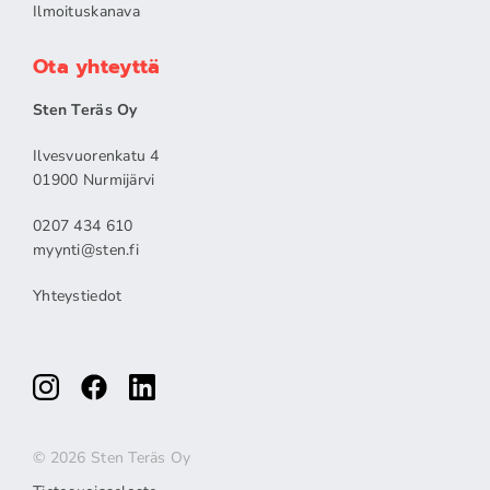
Ilmoituskanava
Ota yhteyttä
Sten Teräs Oy
Ilvesvuorenkatu 4
01900 Nurmijärvi
0207 434 610
myynti@sten.fi
Yhteystiedot
© 2026 Sten Teräs Oy