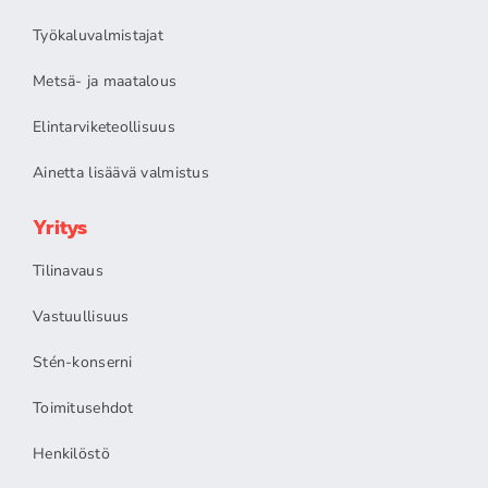
Työkaluvalmistajat
Metsä- ja maatalous
Elintarviketeollisuus
Ainetta lisäävä valmistus
Yritys
Tilinavaus
Vastuullisuus
Stén-konserni
Toimitusehdot
Henkilöstö