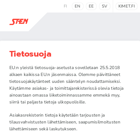
FI
EN
EE
SV
KIMET.FI
Tietosuoja
EU:n yleistä tietosuoja-asetusta sovelletaan 25.5.2018
alkaen kaikissa EU:n jäsenmaissa. Olemme päivittäneet
tietosuojakäytänteet uuden sääntelyn noudattamiseksi.
Käytämme asiakas- ja toimittajarekisterissä olevia tietoja
ainoastaan omassa liiketoiminnassamme emmekä myy,
siirrä tai paljasta tietoja ulkopuolisille.
Asiakasrekisterin tietoja käytetään tarjousten ja
tilausvahvistusten lähettämiseen, saapumisilmoitusten
lähettämiseen sekä laskutukseen.