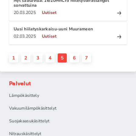
Nyt saatavilla: 16/20MnCr5 hiiletysterästangot
sorvattuina
20.03.2025
Uutiset
Uusi hiiletyskarkaisu-uuni Muurameen
02.03.2025
Uutiset
1
2
3
4
5
6
7
Palvelut
Lämpökäsittely
Vakuumilämpökäsittelyt
Suojakaasukäsittelyt
Nitrauskäsittelyt