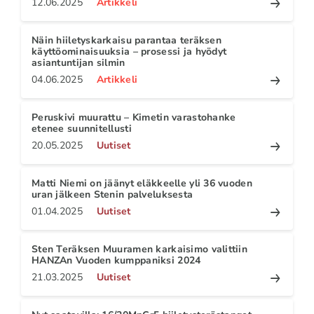
12.06.2025
Artikkeli
Näin hiiletyskarkaisu parantaa teräksen
käyttöominaisuuksia – prosessi ja hyödyt
asiantuntijan silmin
04.06.2025
Artikkeli
Peruskivi muurattu – Kimetin varastohanke
etenee suunnitellusti
20.05.2025
Uutiset
Matti Niemi on jäänyt eläkkeelle yli 36 vuoden
uran jälkeen Stenin palveluksesta
01.04.2025
Uutiset
Sten Teräksen Muuramen karkaisimo valittiin
HANZAn Vuoden kumppaniksi 2024
21.03.2025
Uutiset