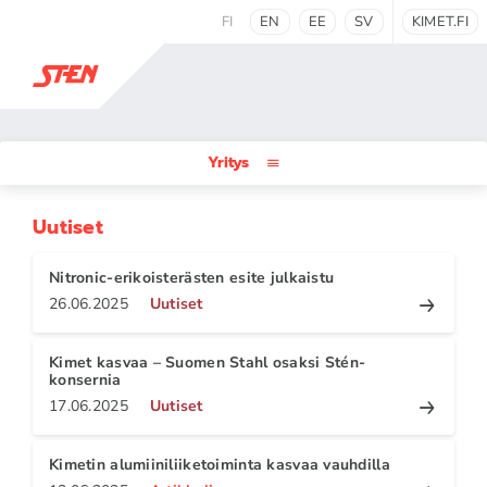
FI
EN
EE
SV
KIMET.FI
Yritys
Uutiset
Nitronic-erikoisterästen esite julkaistu
26.06.2025
Uutiset
Kimet kasvaa – Suomen Stahl osaksi Stén-
konsernia
17.06.2025
Uutiset
Kimetin alumiiniliiketoiminta kasvaa vauhdilla